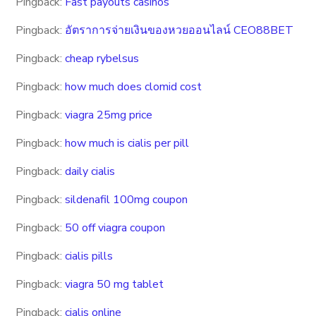
Pingback:
Fast payouts casinos
Pingback:
อัตราการจ่ายเงินของหวยออนไลน์ CEO88BET
Pingback:
cheap rybelsus
Pingback:
how much does clomid cost
Pingback:
viagra 25mg price
Pingback:
how much is cialis per pill
Pingback:
daily cialis
Pingback:
sildenafil 100mg coupon
Pingback:
50 off viagra coupon
Pingback:
cialis pills
Pingback:
viagra 50 mg tablet
Pingback:
cialis online