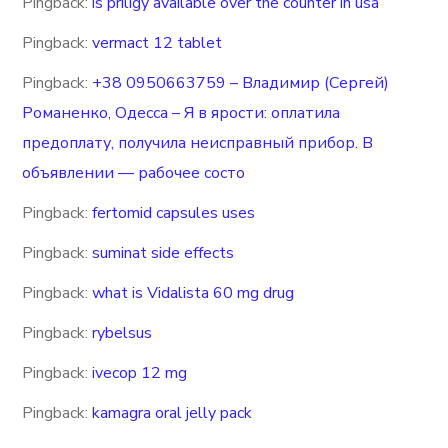
Pingback:
is priligy available over the counter in usa
Pingback:
vermact 12 tablet
Pingback:
+38 0950663759 – Владимир (Сергей)
Романенко, Одесса – Я в ярости: оплатила
предоплату, получила неисправный прибор. В
объявлении — рабочее состо
Pingback:
fertomid capsules uses
Pingback:
suminat side effects
Pingback:
what is Vidalista 60 mg drug
Pingback:
rybelsus
Pingback:
ivecop 12 mg
Pingback:
kamagra oral jelly pack