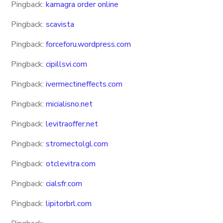
Pingback:
kamagra order online
Pingback:
scavista
Pingback:
forceforu.wordpress.com
Pingback:
cipillsvi.com
Pingback:
ivermectineffects.com
Pingback:
micialisno.net
Pingback:
levitraoffer.net
Pingback:
stromectolgl.com
Pingback:
otclevitra.com
Pingback:
cialsfr.com
Pingback:
lipitorbrl.com